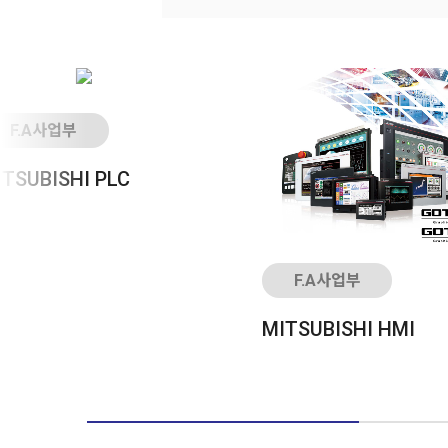
F.A사업부
ITSUBISHI PLC
F.A사업부
MITSUBISHI HMI