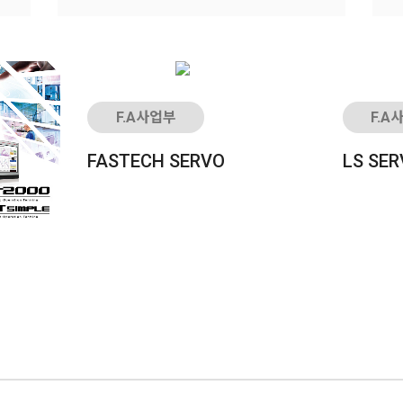
F.A사업부
F.A
FASTECH SERVO
LS SE