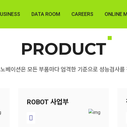
메뉴 건너뛰기
USINESS
DATA ROOM
CAREERS
ONLINE 
F.A사업부
카탈로그
인재상
PLCMA
PRODUCT
BOT 사업부
매뉴얼
직무소개
F.A MA
장비 사업부
도면
복지혜택
블로
노베이션은 모든 부품마다 엄격한 기준으로 성능검사를 
프로그램
채용공고
영상자료
ROBOT 사업부