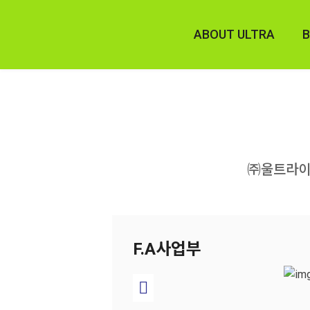
ABOUT ULTRA
B
회사소개
CI소개
RO
수상,인증
㈜울트라이
라이프
F.A사업부