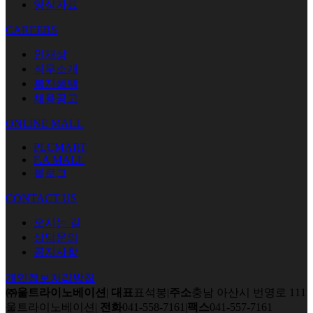
영상자료
CAREERS
인재상
직무소개
복지혜택
채용공고
ONLINE MALL
PLCMART
F.A MALL
블로그
CONTACT US
오시는 길
상담문의
공지사항
개인정보처리방침
㈜울트라이노베이션
|
대표
표석봉
|
주소
충남 아산시 번영로 111
울트라이노베이션
|
전화
041-558-7161
|
팩스
041-557-7161