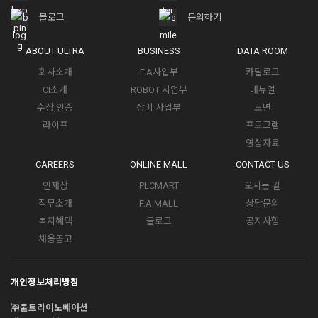
블로그
문의하기
ABOUT ULTRA
BUSINESS
DATA ROOM
회사소개
F.A사업부
카탈로그
CI소개
ROBOT 사업부
매뉴얼
수상,인증
장비 사업부
도면
라이프
프로그램
영상자료
CAREERS
ONLINE MALL
CONTACT US
인재상
PLCMART
오시는 길
직무소개
F.A MALL
상담문의
복지혜택
블로그
공지사항
채용공고
개인정보처리방침
㈜울트라이노베이션